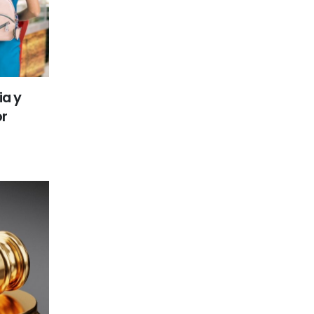
ia y
or